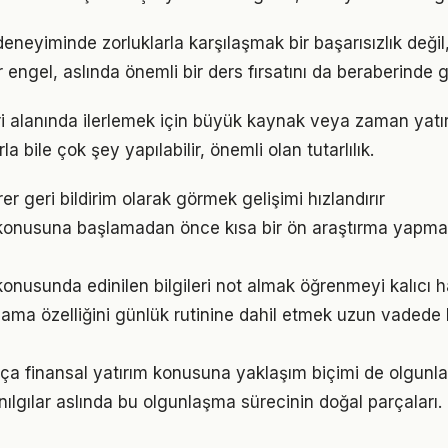
 deneyiminde zorluklarla karşılaşmak bir başarısızlık değ
r engel, aslında önemli bir ders fırsatını da beraberinde ge
eri alanında ilerlemek için büyük kaynak veya zaman yatırı
a bile çok şey yapılabilir, önemli olan tutarlılık.
irer geri bildirim olarak görmek gelişimi hızlandırır
m konusuna başlamadan önce kısa bir ön araştırma yapma
konusunda edinilen bilgileri not almak öğrenmeyi kalıcı ha
lama özelliğini günlük rutinine dahil etmek uzun vadede
tıkça finansal yatırım konusuna yaklaşım biçimi de olgunla
nılgılar aslında bu olgunlaşma sürecinin doğal parçaları.