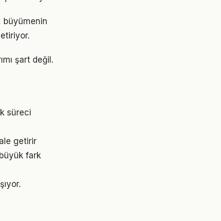
il, büyümenin
tiriyor.
mı şart değil.
k süreci
le getirir
 büyük fark
şıyor.