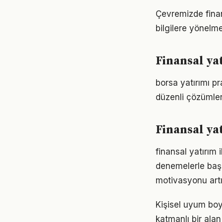
Çevremizde finan
bilgilere yönelm
Finansal ya
borsa yatırımı p
düzenli çözümler
Finansal ya
finansal yatırım 
denemelerle başl
motivasyonu artır
Kişisel uyum boy
katmanlı bir alan 