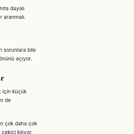
nıta dayalı
r aranmalı.
n sorunlara bile
 önünü açıyor.
ar
k için küçük
em de
en çok daha çok
çekici kılıyor.