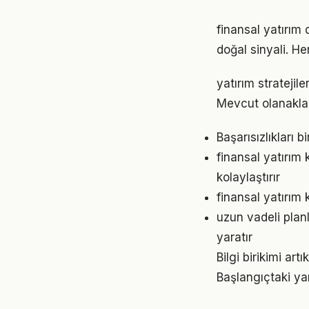
finansal yatırım
doğal sinyali. He
yatırım stratejil
Mevcut olanaklarl
Başarısızlıkları b
finansal yatırı
kolaylaştırır
finansal yatırım 
uzun vadeli plan
yaratır
Bilgi birikimi ar
Başlangıçtaki ya