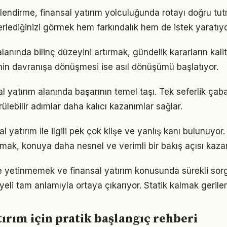
lendirme, finansal yatırım yolculuğunda rotayı doğru tut
erlediğinizi görmek hem farkındalık hem de istek yaratıyo
alanında bilinç düzeyini artırmak, gündelik kararların kali
ginin davranışa dönüşmesi ise asıl dönüşümü başlatıyor.
sal yatırım alanında başarının temel taşı. Tek seferlik çab
ülebilir adımlar daha kalıcı kazanımlar sağlar.
 yatırım ile ilgili pek çok klişe ve yanlış kanı bulunuyor.
lmak, konuya daha nesnel ve verimli bir bakış açısı kazan
le yetinmemek ve finansal yatırım konusunda sürekli sor
eli tam anlamıyla ortaya çıkarıyor. Statik kalmak gerilem
tırım için pratik başlangıç rehberi