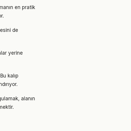
manın en pratik
r.
tesini de
alar yerine
 Bu kalıp
dırıyor.
gulamak, alanın
ektir.