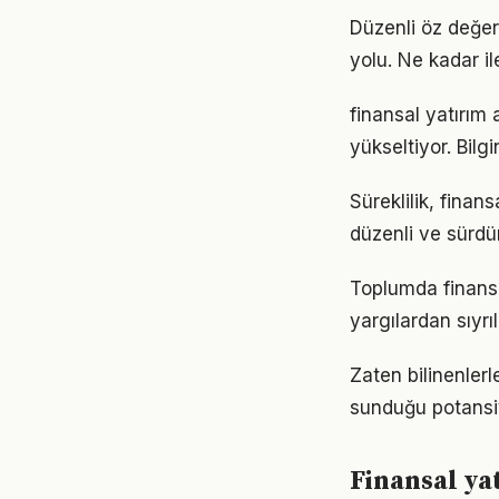
Düzenli öz değer
yolu. Ne kadar il
finansal yatırım 
yükseltiyor. Bil
Süreklilik, finan
düzenli ve sürdür
Toplumda finansal
yargılardan sıyrı
Zaten bilinenler
sunduğu potansiy
Finansal ya