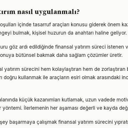
tırım nasıl uygulanmalı?
ulları içinde tasarruf araçları konusu giderek önem kaza
geyi bulmak, kişisel huzurun da anahtarı haline geliyor.
ru göz ardı edildiğinde finansal yatırım süreci istenen 
 Konuya bütünsel bakmak daha sağlam çözümler üretir.
al yatırım sürecini hem kolaylaştıran hem de zorlaştıran b
arı doğru kullanmak ile araçların esiri olmak arasındaki in
 alanında küçük kazanımları kutlamak, uzun vadede moti
bir yöntemi. İlerlemenin her aşaması değerli ve kayda değ
şey başarmaya çalışmak finansal yatırım sürecini yıpratı