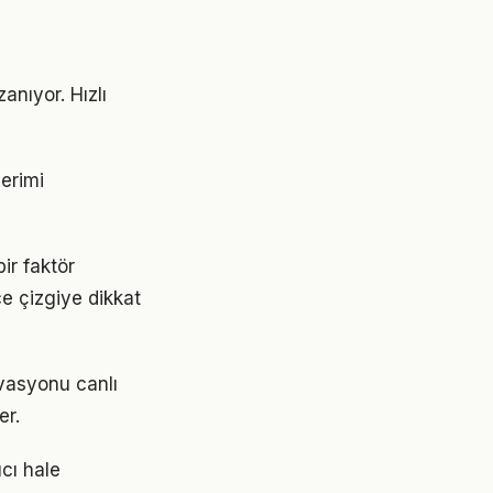
nıyor. Hızlı
verimi
ir faktör
ce çizgiye dikkat
vasyonu canlı
er.
cı hale