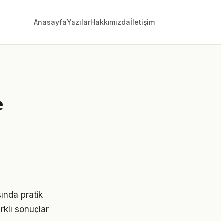
Anasayfa
Yazılar
Hakkımızda
İletişim
e
ında pratik
rklı sonuçlar