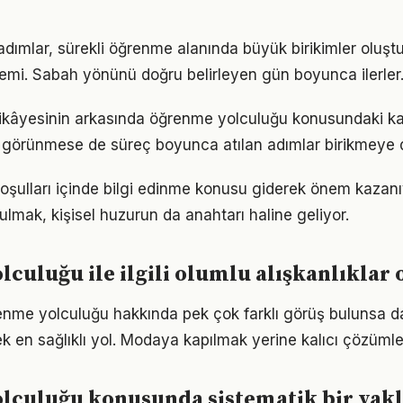
 adımlar, sürekli öğrenme alanında büyük birikimler oluş
emi. Sabah yönünü doğru belirleyen gün boyunca ilerler
ikâyesinin arkasında öğrenme yolculuğu konusundaki karar
görünmese de süreç boyunca atılan adımlar birikmeye 
ulları içinde bilgi edinme konusu giderek önem kazanıy
ulmak, kişisel huzurun da anahtarı haline geliyor.
culuğu ile ilgili olumlu alışkanlıklar
me yolculuğu hakkında pek çok farklı görüş bulunsa da
ek en sağlıklı yol. Modaya kapılmak yerine kalıcı çözümle
lculuğu konusunda sistematik bir yak