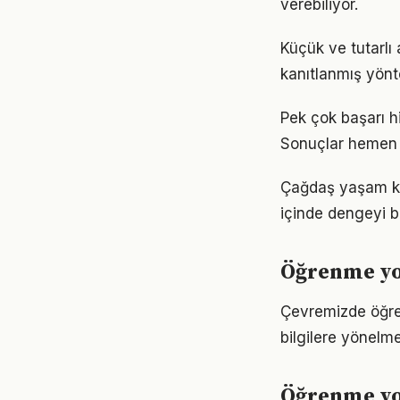
verebiliyor.
Küçük ve tutarlı
kanıtlanmış yönt
Pek çok başarı h
Sonuçlar hemen 
Çağdaş yaşam koş
içinde dengeyi b
Öğrenme yol
Çevremizde öğren
bilgilere yönelm
Öğrenme yo