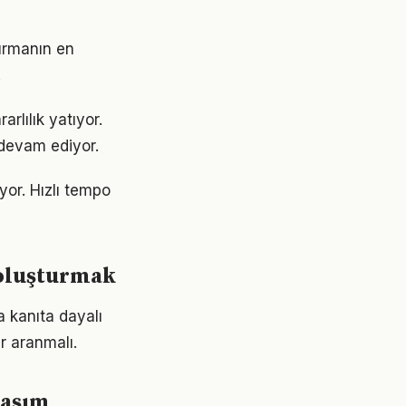
turmanın en
.
lılık yatıyor.
devam ediyor.
or. Hızlı tempo
 oluşturmak
 kanıta dayalı
r aranmalı.
laşım