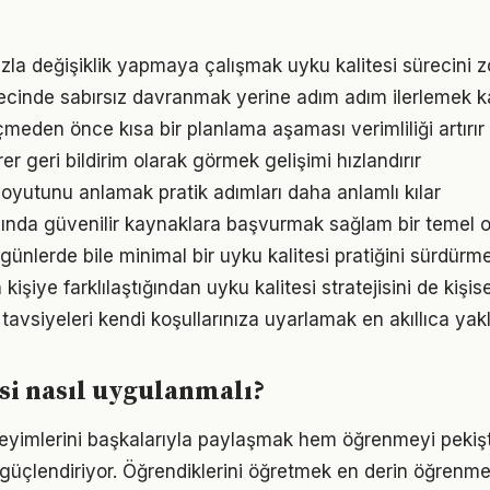
la değişiklik yapmaya çalışmak uyku kalitesi sürecini zor
recinde sabırsız davranmak yerine adım adım ilerlemek ka
den önce kısa bir planlama aşaması verimliliği artırır
irer geri bildirim olarak görmek gelişimi hızlandırır
oyutunu anlamak pratik adımları daha anlamlı kılar
nında güvenilir kaynaklara başvurmak sağlam bir temel o
ünlerde bile minimal bir uyku kalitesi pratiğini sürdürm
 kişiye farklılaştığından uyku kalitesi stratejisini de kişis
tavsiyeleri kendi koşullarınıza uyarlamak en akıllıca yak
si nasıl uygulanmalı?
eyimlerini başkalarıyla paylaşmak hem öğrenmeyi pekişt
i güçlendiriyor. Öğrendiklerini öğretmek en derin öğrenme