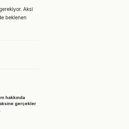
gerekiyor. Aksi
de beklenen
am hakkında
 aksine gerçekler
6