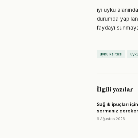
iyi uyku alanında
durumda yapılan
faydayı sunmayab
uyku kalitesi
uyk
İlgili yazılar
Sağlık ipuçları iç
sormanız gereken
6 Ağustos 2026