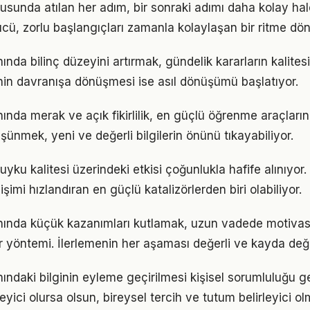
usunda atılan her adım, bir sonraki adımı daha kolay hale
, zorlu başlangıçları zamanla kolaylaşan bir ritme dön
nında bilinç düzeyini artırmak, gündelik kararların kalites
ginin davranışa dönüşmesi ise asıl dönüşümü başlatıyor.
nında merak ve açık fikirlilik, en güçlü öğrenme araçlarınd
üşünmek, yeni ve değerli bilgilerin önünü tıkayabiliyor.
yku kalitesi üzerindeki etkisi çoğunlukla hafife alınıyor
işimi hızlandıran en güçlü katalizörlerden biri olabiliyor.
anında küçük kazanımları kutlamak, uzun vadede motiva
bir yöntemi. İlerlemenin her aşaması değerli ve kayda değ
nındaki bilginin eyleme geçirilmesi kişisel sorumluluğu g
eyici olursa olsun, bireysel tercih ve tutum belirleyici