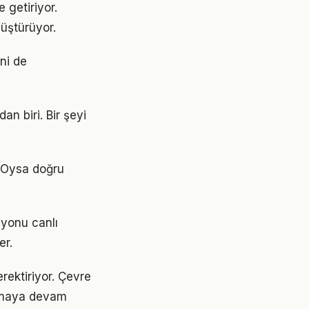
 getiriyor.
üştürüyor.
ini de
an biri. Bir şeyi
. Oysa doğru
syonu canlı
er.
erektiriyor. Çevre
 olmaya devam