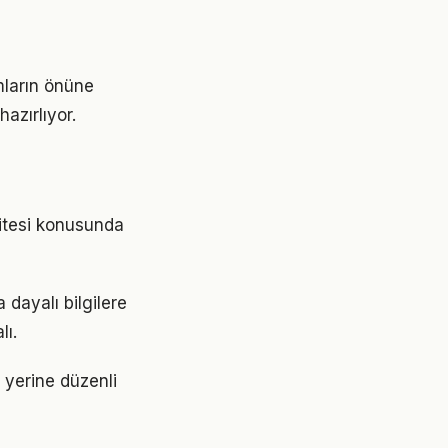
mların önüne
azırlıyor.
?
litesi konusunda
dayalı bilgilere
lı.
r yerine düzenli