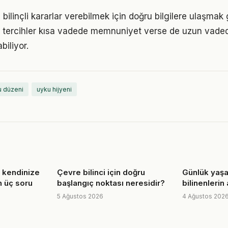
 bilinçli kararlar verebilmek için doğru bilgilere ulaşmak 
 tercihler kısa vadede memnuniyet verse de uzun vade
iliyor.
u düzeni
uyku hijyeni
in kendinize
Çevre bilinci için doğru
Günlük yaş
 üç soru
başlangıç noktası neresidir?
bilinenlerin
5 Ağustos 2026
4 Ağustos 202