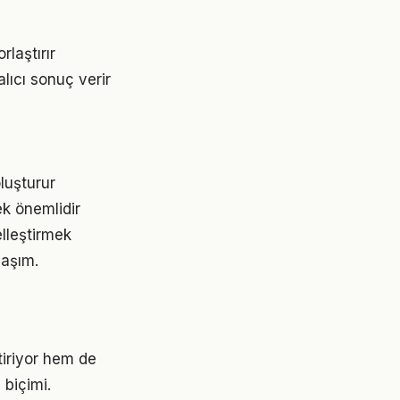
laştırır
lıcı sonuç verir
luşturur
ek önemlidir
elleştirmek
laşım.
iriyor hem de
 biçimi.