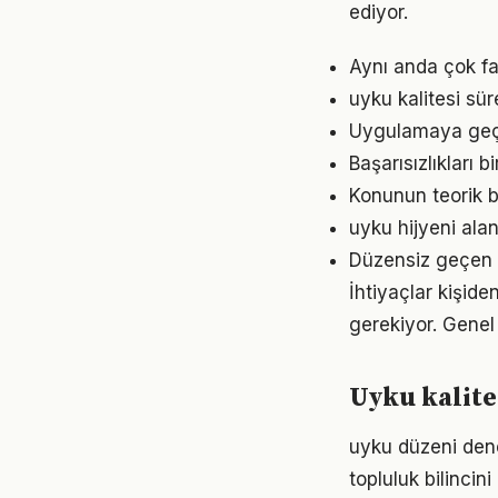
ediyor.
Aynı anda çok faz
uyku kalitesi sü
Uygulamaya geçme
Başarısızlıkları b
Konunun teorik b
uyku hijyeni ala
Düzensiz geçen g
İhtiyaçlar kişiden
gerekiyor. Genel 
Uyku kalite
uyku düzeni den
topluluk bilincin