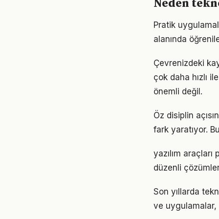
Neden tekno
Pratik uygulamala
alanında öğrenil
Çevrenizdeki kayn
çok daha hızlı il
önemli değil.
Öz disiplin açısı
fark yaratıyor. B
yazılım araçları
düzenli çözümler
Son yıllarda tek
ve uygulamalar, e