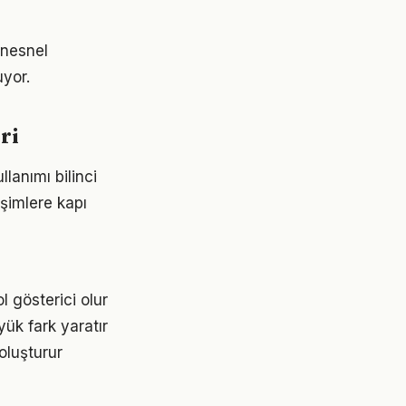
 nesnel
uyor.
ri
lanımı bilinci
işimlere kapı
l gösterici olur
ük fark yaratır
oluşturur