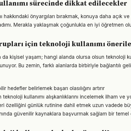
ullanımı sürecinde dikkat edilecekler
ımı hakkındaki önyargıları bırakmak, konuya daha açık ve
adımı. Merakla yaklaşmak çoğunlukla en iyi öğretmen ol
rupları için teknoloji kullanımı önerile
a da kişisel yaşam; hangi alanda olursa olsun teknoloji kul
unuyor. Bu zemin, farklı alanlarda birbiriyle bağlantılı gel
ir hedefler belirlemek başarı olasılığını artırır
ın teknoloji kullanımı alışkanlıklarını incelemek ilham ve yo
ri özelliğini günlük rutinine dahil etmek uzun vadede büy
alanında güvenilir kaynaklara başvurmak sağlam bir temel 