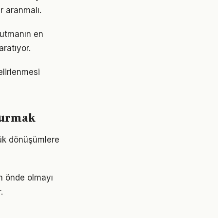
r aranmalı.
 tutmanın en
aratıyor.
belirlenmesi
 kurmak
yük dönüşümlere
ım önde olmayı
.