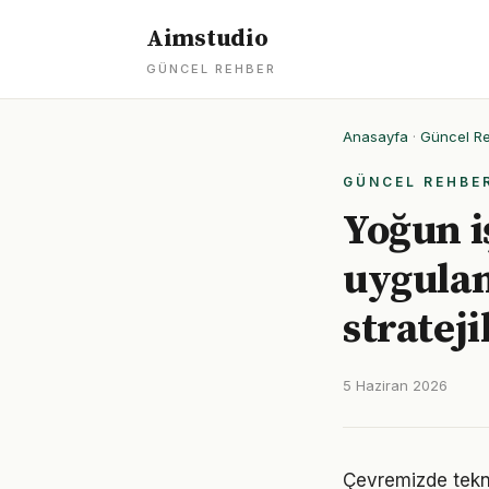
Aimstudio
GÜNCEL REHBER
Anasayfa
·
Güncel R
GÜNCEL REHBE
Yoğun i
uygulan
strateji
5 Haziran 2026
Çevremizde tekno