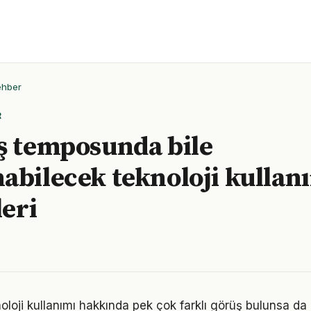
ehber
R
ş temposunda bile
abilecek teknoloji kullan
leri
loji kullanımı hakkında pek çok farklı görüş bulunsa da 