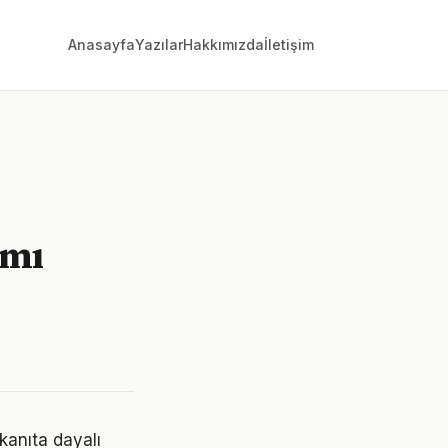
Anasayfa
Yazılar
Hakkımızda
İletişim
ımı
kanıta dayalı