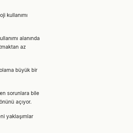
ji kullanımı
kullanımı alanında
ratmaktan az
epolama büyük bir
en sorunlara bile
 önünü açıyor.
eni yaklaşımlar