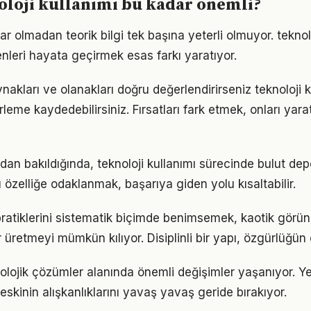
loji kullanımı bu kadar önemli?
r olmadan teorik bilgi tek başına yeterli olmuyor. teknolo
enleri hayata geçirmek esas farkı yaratıyor.
akları ve olanakları doğru değerlendirirseniz teknoloji 
erleme kaydedebilirsiniz. Fırsatları fark etmek, onları ya
ndan bakıldığında, teknoloji kullanımı sürecinde bulut d
u özelliğe odaklanmak, başarıya giden yolu kısaltabilir.
 pratiklerini sistematik biçimde benimsemek, kaotik görün
 üretmeyi mümkün kılıyor. Disiplinli bir yapı, özgürlüğün
nolojik çözümler alanında önemli değişimler yaşanıyor. Y
skinin alışkanlıklarını yavaş yavaş geride bırakıyor.